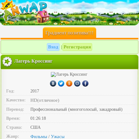
Градиент позитива!!!
Вход
Регистрация
|
Лагерь Кроссинг
Год:
2017
Качество:
HD(отличное)
Перевод:
Профессиональный (многоголосый, закадровый)
Время:
01:26:18
Страна:
США
Жанр:
Фильмы
Ужасы
/