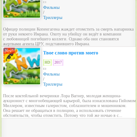
Фильмы
/
Триллеры
Офицер полиции Копенгагена жаждет отомстить за смерть напарника
от руки некоего Имрана. Охоту на убийцу он ведёт в компании
с любовницей погибшего коллеги. Однако оба они становятся
жертвами агента ЦРУ, подставившего Имрана.
New!
Твое слово против моего
HD
2017
Фильмы
/
Триллеры
После коктейльной вечеринки Лора Вагнер, молодая женщина-
аукционист с многообещающей карьерой, была изнасилована Гийомом
Миллером, известным галеристом, соблазнителем и мошенником.
Она решает не обращаться в полицию, а использовать стечение
обстоятельств, чтобы отомстить. Потому что той же ночью в с...