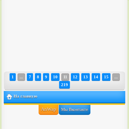
1
7
8
9
10
12
13
14
15
...
11
...
219
На главную
AnWap
Мы Вконтакте