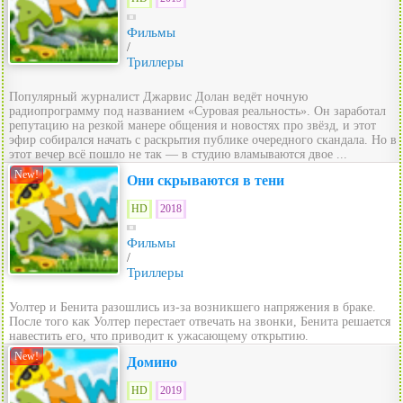
Фильмы
/
Триллеры
Популярный журналист Джарвис Долан ведёт ночную
радиопрограмму под названием «Суровая реальность». Он заработал
репутацию на резкой манере общения и новостях про звёзд, и этот
эфир собирался начать с раскрытия публике очередного скандала. Но в
этот вечер всё пошло не так — в студию вламываются двое ...
New!
Они скрываются в тени
HD
2018
Фильмы
/
Триллеры
Уолтер и Бенита разошлись из-за возникшего напряжения в браке.
После того как Уолтер перестает отвечать на звонки, Бенита решается
навестить его, что приводит к ужасающему открытию.
New!
Домино
HD
2019