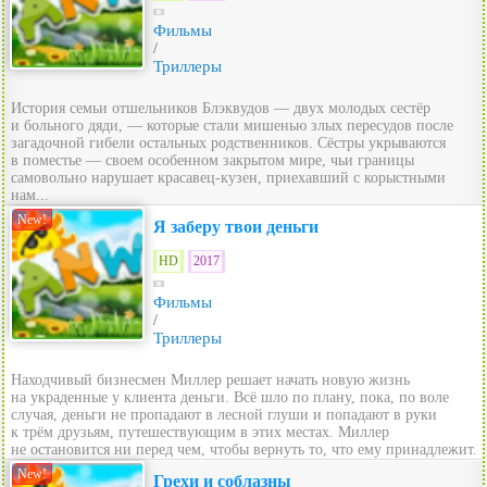
Фильмы
/
Триллеры
История семьи отшельников Блэквудов — двух молодых сестёр
и больного дяди, — которые стали мишенью злых пересудов после
загадочной гибели остальных родственников. Сёстры укрываются
в поместье — своем особенном закрытом мире, чьи границы
самовольно нарушает красавец-кузен, приехавший с корыстными
нам...
New!
Я заберу твои деньги
HD
2017
Фильмы
/
Триллеры
Находчивый бизнесмен Миллер решает начать новую жизнь
на украденные у клиента деньги. Всё шло по плану, пока, по воле
случая, деньги не пропадают в лесной глуши и попадают в руки
к трём друзьям, путешествующим в этих местах. Миллер
не остановится ни перед чем, чтобы вернуть то, что ему принадлежит.
New!
Грехи и соблазны