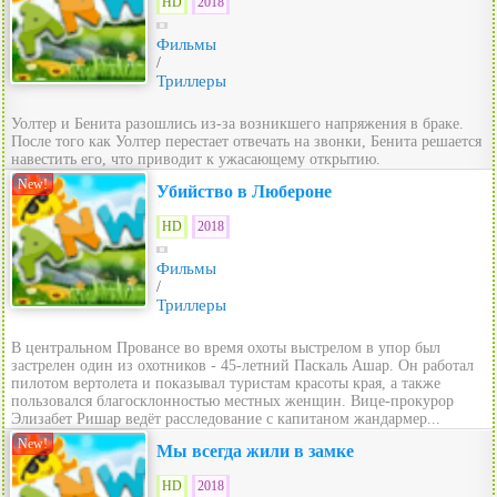
HD
2018
Фильмы
/
Триллеры
Уолтер и Бенита разошлись из-за возникшего напряжения в браке.
После того как Уолтер перестает отвечать на звонки, Бенита решается
навестить его, что приводит к ужасающему открытию.
New!
Убийство в Любероне
HD
2018
Фильмы
/
Триллеры
В центральном Провансе во время охоты выстрелом в упор был
застрелен один из охотников - 45-летний Паскаль Ашар. Он работал
пилотом вертолета и показывал туристам красоты края, а также
пользовался благосклонностью местных женщин. Вице-прокурор
Элизабет Ришар ведёт расследование с капитаном жандармер...
New!
Мы всегда жили в замке
HD
2018