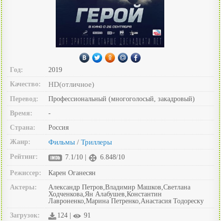
Год:
2019
Качество:
HD(отличное)
Перевод:
Профессиональный (многоголосый, закадровый)
Время:
-
Страна:
Россия
Жанр:
Фильмы
Триллеры
/
Рейтинг:
7.1/10 |
6.848/10
Режиссер:
Карен Оганесян
Актеры:
Александр Петров,Владимир Машков,Светлана
Ходченкова,Ян Алабушев,Константин
Лавроненко,Марина Петренко,Анастасия Тодореску
Загрузок:
124 |
91