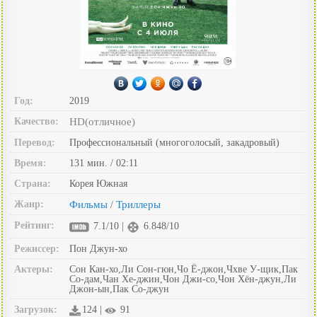
Год:
2019
Качество:
HD(отличное)
Перевод:
Профессиональный (многоголосый, закадровый)
Время:
131 мин. / 02:11
Страна:
Корея Южная
Жанр:
Фильмы
Триллеры
/
Рейтинг:
7.1/10 |
6.848/10
Режиссер:
Пон Джун-хо
Актеры:
Сон Кан-хо,Ли Сон-гюн,Чо Ё-джон,Чхве У-щик,Пак
Со-дам,Чан Хе-джин,Чон Джи-со,Чон Хён-джун,Ли
Джон-ын,Пак Со-джун
Загрузок:
124 |
91