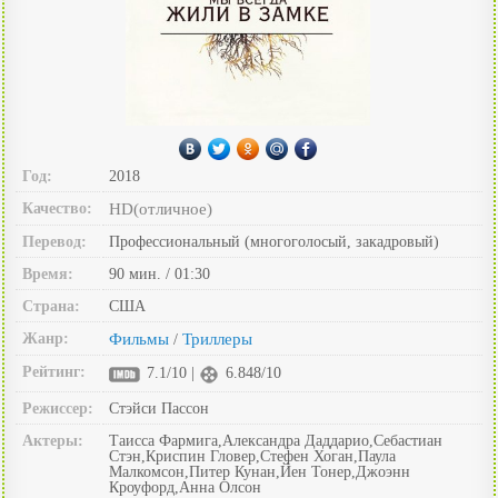
Год:
2018
Качество:
HD(отличное)
Перевод:
Профессиональный (многоголосый, закадровый)
Время:
90 мин. / 01:30
Страна:
США
Жанр:
Фильмы
Триллеры
/
Рейтинг:
7.1/10 |
6.848/10
Режиссер:
Стэйси Пассон
Актеры:
Таисса Фармига,Александра Даддарио,Себастиан
Стэн,Криспин Гловер,Стефен Хоган,Паула
Малкомсон,Питер Кунан,Йен Тонер,Джоэнн
Кроуфорд,Анна Олсон