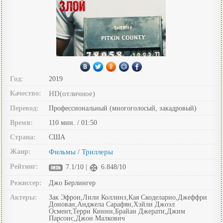
Год:
2019
Качество:
HD(отличное)
Перевод:
Профессиональный (многоголосый, закадровый)
Время:
110 мин. / 01:50
Страна:
США
Жанр:
Фильмы
Триллеры
/
Рейтинг:
7.1/10 |
6.848/10
Режиссер:
Джо Берлингер
Актеры:
Зак Эфрон,Лили Коллинз,Кая Скоделарио,Джеффри
Донован,Анджела Сарафян,Хэйли Джоэл
Осмент,Терри Кинни,Брайан Джерати,Джим
Парсонс,Джон Малкович