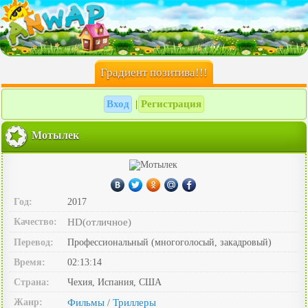
Градиент позитива!!!
Вход
Регистрация
|
Мотылек
Год:
2017
Качество:
HD(отличное)
Перевод:
Профессиональный (многоголосый, закадровый)
Время:
02:13:14
Страна:
Чехия, Испания, США
Жанр:
Фильмы
Триллеры
/