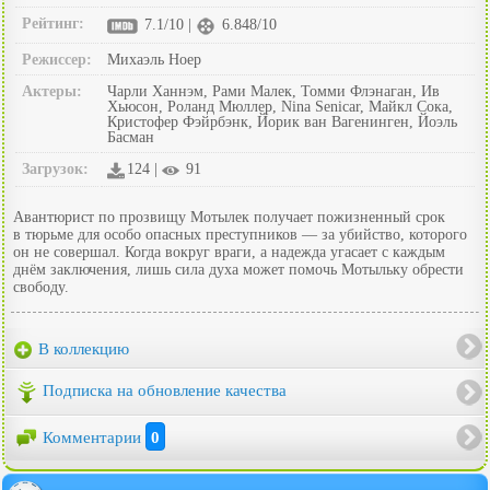
Рейтинг:
7.1/10 |
6.848/10
Режиссер:
Михаэль Ноер
Актеры:
Чарли Ханнэм, Рами Малек, Томми Флэнаган, Ив
Хьюсон, Роланд Мюллер, Nina Senicar, Майкл Сока,
Кристофер Фэйрбэнк, Йорик ван Вагенинген, Йоэль
Басман
Загрузок:
124 |
91
Авантюрист по прозвищу Мотылек получает пожизненный срок
в тюрьме для особо опасных преступников — за убийство, которого
он не совершал. Когда вокруг враги, а надежда угасает с каждым
днём заключения, лишь сила духа может помочь Мотыльку обрести
свободу.
В коллекцию
Подписка на обновление качества
Комментарии
0