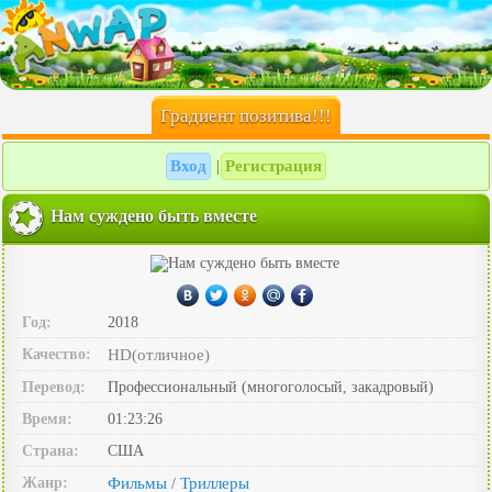
Градиент позитива!!!
Вход
Регистрация
|
Нам суждено быть вместе
Год:
2018
Качество:
HD(отличное)
Перевод:
Профессиональный (многоголосый, закадровый)
Время:
01:23:26
Страна:
США
Жанр:
Фильмы
Триллеры
/