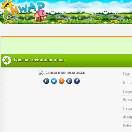
Грязная невинная ложь
Год:
Каче
Пере
Врем
Стра
Жан
Рейт