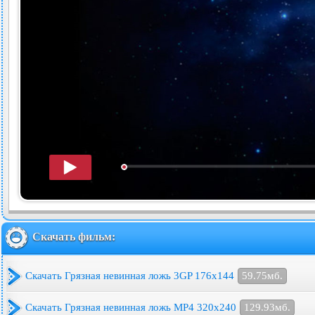
Скачать фильм:
Скачать Грязная невинная ложь 3GP 176x144
59.75мб.
Скачать Грязная невинная ложь MP4 320x240
129.93мб.