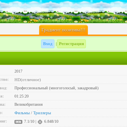
Градиент позитива!!!
Вход
Регистрация
|
2017
ство:
HD(отличное)
вод:
Профессиональный (многоголосый, закадровый)
я:
01:25:20
на:
Великобритания
р:
Фильмы
Триллеры
/
инг:
7.1/10 |
6.848/10