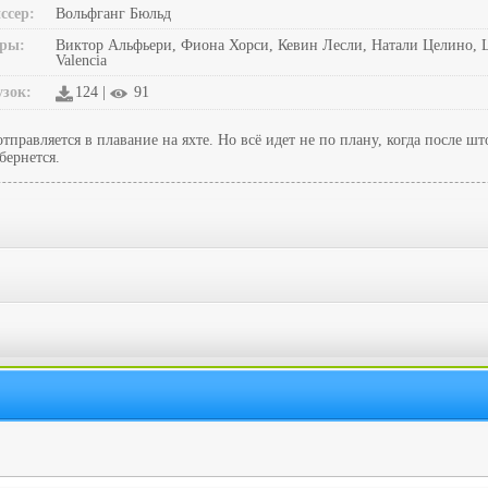
ссер:
Вольфганг Бюльд
ры:
Виктор Альфьери, Фиона Хорси, Кевин Лесли, Натали Целино, Lau
Valencia
узок:
124 |
91
тправляется в плавание на яхте. Но всё идет не по плану, когда после 
бернется.