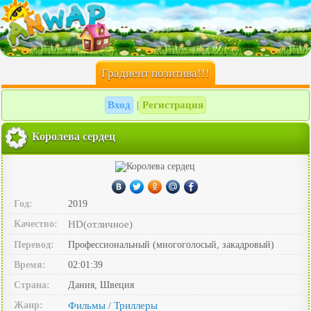
Градиент позитива!!!
Вход
Регистрация
|
Королева сердец
Год:
2019
Качество:
HD(отличное)
Перевод:
Профессиональный (многоголосый, закадровый)
Время:
02:01:39
Страна:
Дания, Швеция
Жанр:
Фильмы
Триллеры
/