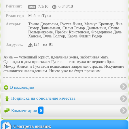
Рейтинг:
7.1/10 |
6.848/10
Режиссер:
Май эльТуки
Актеры:
Трине Дюрхольм, Густав Линд, Магнус Креппер, Лив
Эсмор Даннеманн, Силья Эсмор Даннеманн, Стине
Гюльденкерне, Пребен Кристенсен, Фредерикке Даль
Хансен, Элла Солгор, Карла Филип Родер
Загрузок:
124 |
91
Анна — успешный юрист, идеальная жена, заботливая мать.
Однажды в дом приезжает Густав — сын мужа от первого брака.
Между Анной и Густавом вспыхивает запретная страсть. Искушение
становится наваждением. Ничто уже не будет прежним.
В коллекцию
Подписка на обновление качества
Комментарии
0
Смотреть онлайн: