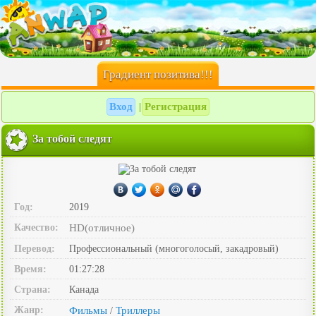
Градиент позитива!!!
Вход
Регистрация
|
За тобой следят
Год:
2019
Качество:
HD(отличное)
Перевод:
Профессиональный (многоголосый, закадровый)
Время:
01:27:28
Страна:
Канада
Жанр:
Фильмы
Триллеры
/