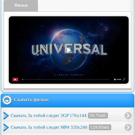
Фильм
Скачать фильм:
Скачать За тобой следят 3GP 176x144
59.75мб.
Скачать За тобой следят MP4 320x240
129.93мб.