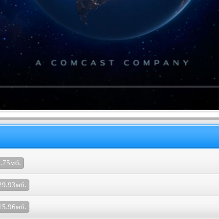
.75мб.
29.93мб.
15.96мб.