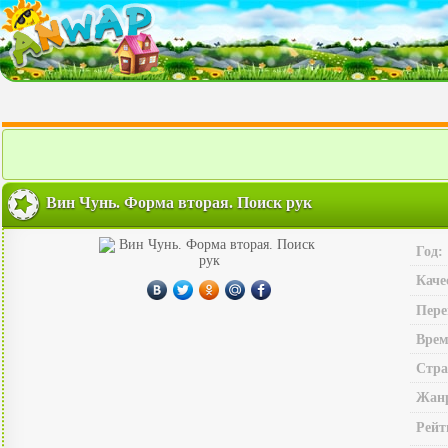
Вин Чунь. Форма вторая. Поиск рук
Год:
Каче
Пере
Врем
Стра
Жан
Рейт