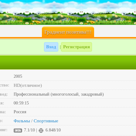
Градиент позитива!!!
Вход
Регистрация
|
2005
ство:
HD(отличное)
вод:
Профессиональный (многоголосый, закадровый)
я:
00:59:15
на:
Россия
р:
Фильмы
Спортивные
/
инг:
7.1/10 |
6.848/10