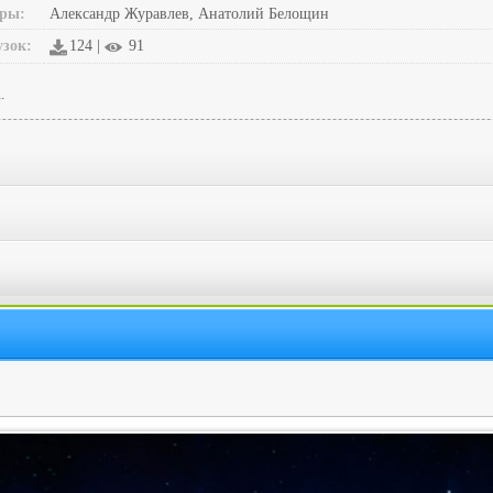
ры:
Александр Журавлев, Анатолий Белощин
узок:
124 |
91
.