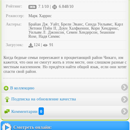
Рейтинг:
7.1/10 |
6.848/10
Режиссер:
Марк Харрис
Актеры:
Брайан Дж. Уайт, Брели Эванс, Синда Уильямс, Карл
Энтони Пэйн II, Доун Халфкенни, Кори Хендрикс,
Уильям Л. Джонсон, Семен Хендерсон, Seasonne
Rose, Надя Симмс
Загрузок:
124 |
91
Когда бедные семьи переезжают в процветающий район Чикаго, им
кажется, что они не смогут жить в этом месте, они слишком разные с
местным населением. Но придётся найти общий язык, если они хотят
спасти свой район.
В коллекцию
Подписка на обновление качества
Комментарии
0
Смотреть онлайн: