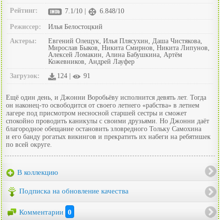
Рейтинг:
7.1/10 |
6.848/10
Режиссер:
Илья Белостоцкий
Актеры:
Евгений Олещук, Илья Плясухин, Даша Чистякова,
Мирослав Быков, Никита Смирнов, Никита Липунов,
Алексей Ломакин, Алина Бабушкина, Артём
Кожевников, Андрей Лауфер
Загрузок:
124 |
91
Ещё один день, и Джонни Воробьёву исполнится девять лет. Тогда
он наконец-то освободится от своего летнего «рабства» в летнем
лагере под присмотром несносной старшей сестры и сможет
спокойно проводить каникулы с своими друзьями. Но Джонни даёт
благородное обещание остановить зловредного Тольку Самохина
и его банду рогатых викингов и прекратить их набеги на ребятишек
по всей округе.
В коллекцию
Подписка на обновление качества
Комментарии
0