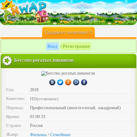
Градиент позитива!!!
Вход
Регистрация
|
Бегство рогатых викингов
Год:
2018
Качество:
HD(отличное)
Перевод:
Профессиональный (многоголосый, закадровый)
Время:
01:09:33
Страна:
Россия
Жанр:
Фильмы
Семейные
/