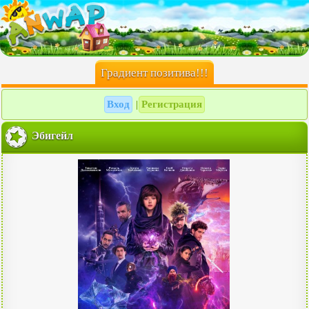
Градиент позитива!!!
Вход
Регистрация
|
Эбигейл