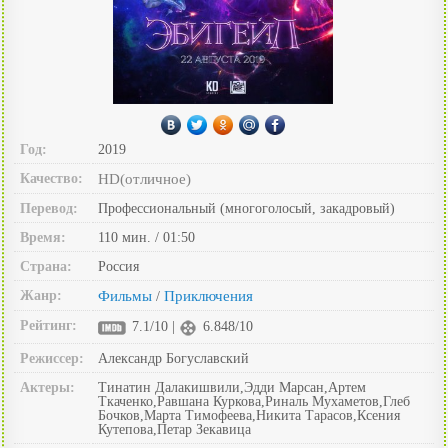
Год:
2019
Качество:
HD(отличное)
Перевод:
Профессиональный (многоголосый, закадровый)
Время:
110 мин. / 01:50
Страна:
Россия
Жанр:
Фильмы
Приключения
/
Рейтинг:
7.1/10 |
6.848/10
Режиссер:
Александр Богуславский
Актеры:
Тинатин Далакишвили,Эдди Марсан,Артем
Ткаченко,Равшана Куркова,Риналь Мухаметов,Глеб
Бочков,Марта Тимофеева,Никита Тарасов,Ксения
Кутепова,Петар Зекавица