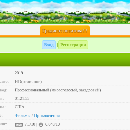
Градиент позитива!!!
Вход
Регистрация
|
2019
ство:
HD(отличное)
вод:
Профессиональный (многоголосый, закадровый)
я:
01:21:55
на:
США
р:
Фильмы
Приключения
/
инг:
7.1/10 |
6.848/10