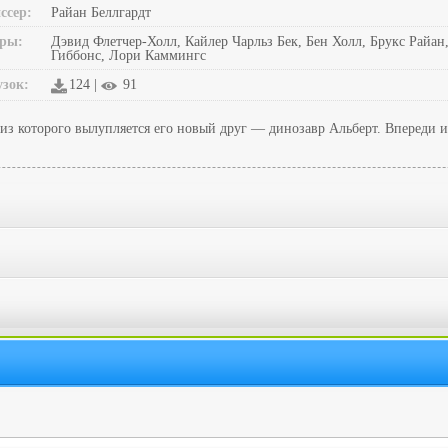
ссер:
Райан Беллгардт
ры:
Дэвид Флетчер-Холл, Кайлер Чарльз Бек, Бен Холл, Брукс Райа
Гиббонс, Лори Каммингс
узок:
124 |
91
из которого вылупляется его новый друг — динозавр Альберт. Впереди и