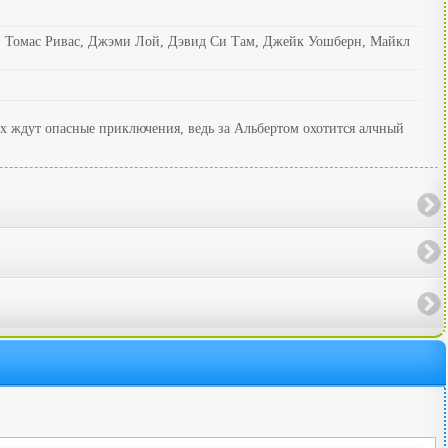
н, Томас Ривас, Джэми Лой, Дэвид Си Там, Джейк Уошберн, Майкл
х ждут опасные приключения, ведь за Альбертом охотится алчный