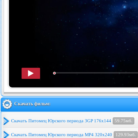
Скачать фильм:
Скачать Питомец Юрского периода 3GP 176x144
59.75мб.
Скачать Питомец Юрского периода MP4 320x240
129.93мб.