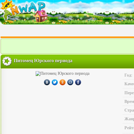
Питомец Юрского периода
Год:
Каче
Пере
Врем
Стра
Жан
Рейт