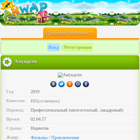
Градиент позитива!!!
Вход
Регистрация
|
Амундсен
Год:
2019
Качество:
HD(отличное)
Перевод:
Профессиональный (многоголосый, закадровый)
Время:
02:04:57
Страна:
Норвегия
Жанр:
Фильмы
Приключения
/