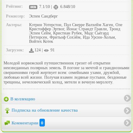
Рейтинг:
7.1/10 |
6.848/10
Режиссер:
Эспен Сандберг
Актеры:
Кэтрин Уотерстон, Пол Сверре Валхейм Хаген, Оле
Кристоффер Эртвог, Йонас Страндт Гравли, Тронд
Эспен Сейм, Кристиан Рубек, Мадс Сьёгард
Петтерсен, Фритьоф Сохэйм, Ида Урсин-Хольм,
Войтех Котек
Загрузок:
124 |
91
Молодой норвежский путешественник грезит об открытии
неизведанных полярных земель. В погоне за мечтой и грандиозными
свершениями герой жертвует всем: семейными узами, дружбой,
любовью всей жизни. Получая взамен ледяные пустыни, бездонные
трещины, нечеловеческий холод, метели и вечную мерзлоту.
В коллекцию
Подписка на обновление качества
Комментарии
0