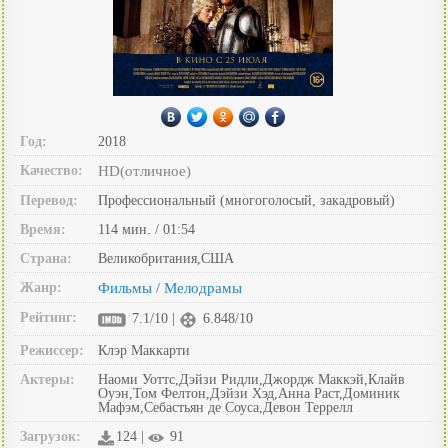
Год:
2018
Качество:
HD(отличное)
Перевод:
Профессиональный (многоголосый, закадровый)
Время:
114 мин. / 01:54
Страна:
Великобритания,США
Жанр:
Фильмы
Мелодрамы
/
Рейтинг:
7.1/10 |
6.848/10
Режиссер:
Клэр Маккарти
Актеры:
Наоми Уоттс,Дэйзи Ридли,Джордж Маккэй,Клайв
Оуэн,Том Фелтон,Дэйзи Хэд,Анна Раст,Доминик
Мафэм,Себастьян де Соуса,Девон Террелл
Загрузок:
124 |
91