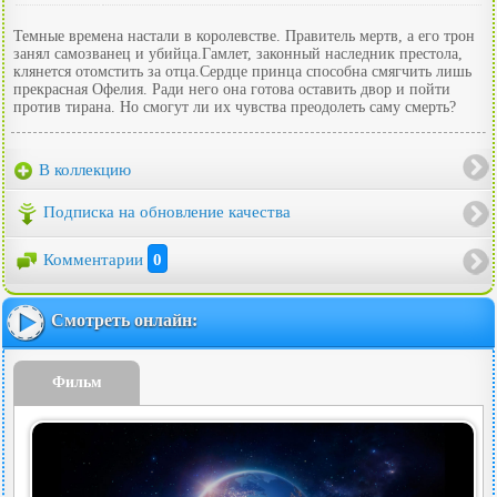
Темные времена настали в королевстве. Правитель мертв, а его трон
занял самозванец и убийца.Гамлет, законный наследник престола,
клянется отомстить за отца.Сердце принца способна смягчить лишь
прекрасная Офелия. Ради него она готова оставить двор и пойти
против тирана. Но cмогут ли их чувства преодолеть саму смерть?
В коллекцию
Подписка на обновление качества
Комментарии
0
Смотреть онлайн:
Фильм