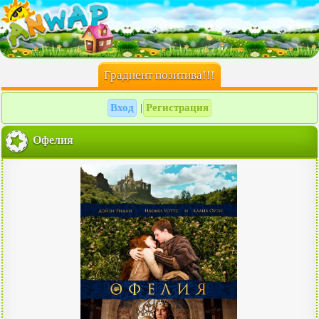
Градиент позитива!!!
Вход
Регистрация
|
Офелия