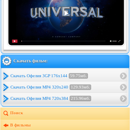
Скачать фильм:
Скачать Офелия 3GP 176x144
59.75мб.
Скачать Офелия MP4 320x240
129.93мб.
Скачать Офелия MP4 720x384
215.96мб.
Поиск
В фильмы