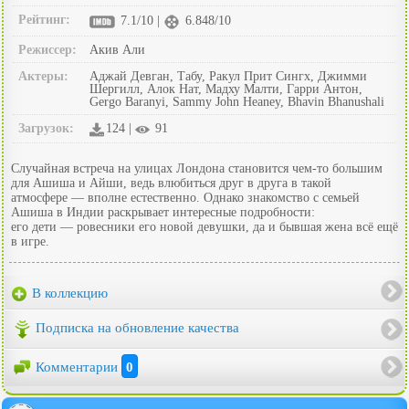
Рейтинг:
7.1/10 |
6.848/10
Режиссер:
Акив Али
Актеры:
Аджай Девган, Табу, Ракул Прит Сингх, Джимми
Шергилл, Алок Нат, Мадху Малти, Гарри Антон,
Gergo Baranyi, Sammy John Heaney, Bhavin Bhanushali
Загрузок:
124 |
91
Случайная встреча на улицах Лондона становится чем-то большим
для Ашиша и Айши, ведь влюбиться друг в друга в такой
атмосфере — вполне естественно. Однако знакомство с семьей
Ашиша в Индии раскрывает интересные подробности:
его дети — ровесники его новой девушки, да и бывшая жена всё ещё
в игре.
В коллекцию
Подписка на обновление качества
Комментарии
0