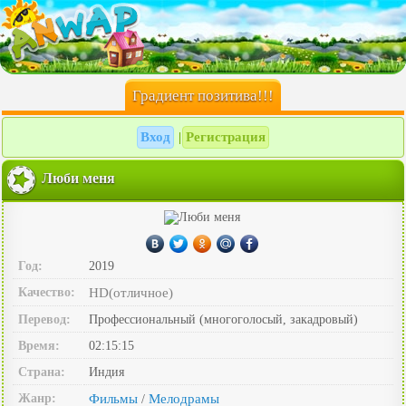
Градиент позитива!!!
Вход
Регистрация
|
Люби меня
Год:
2019
Качество:
HD(отличное)
Перевод:
Профессиональный (многоголосый, закадровый)
Время:
02:15:15
Страна:
Индия
Жанр:
Фильмы
Мелодрамы
/