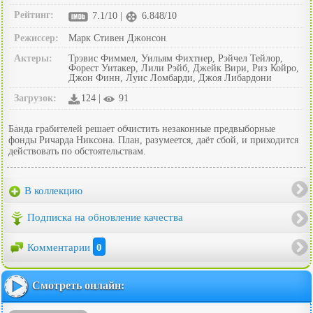
Рейтинг:
7.1/10 |
6.848/10
Режиссер:
Марк Стивен Джонсон
Актеры:
Трэвис Фиммел, Уильям Фихтнер, Рэйчел Тейлор,
Форест Уитакер, Лили Рэйб, Джейк Вири, Риз Койро,
Джон Финн, Луис Ломбарди, Джоя Либардони
Загрузок:
124 |
91
Банда грабителей решает обчистить незаконные предвыборные
фонды Ричарда Никсона. План, разумеется, даёт сбой, и приходится
действовать по обстоятельствам.
В коллекцию
Подписка на обновление качества
Комментарии
0
Смотреть онлайн: