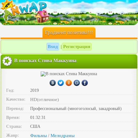
Градиент позитива!!!
Вход
Регистрация
|
В поисках Стива Маккуина
Год:
2019
Качество:
HD(отличное)
Перевод:
Профессиональный (многоголосый, закадровый)
Время:
01:32:31
Страна:
США
Жанр:
Фильмы
Мелодрамы
/