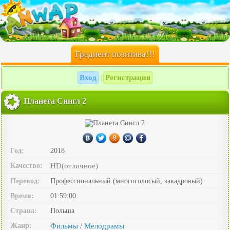
Градиент позитива!!!
Вход
Регистрация
|
Планета Сингл 2
Год:
2018
Качество:
HD(отличное)
Перевод:
Профессиональный (многоголосый, закадровый)
Время:
01:59:00
Страна:
Польша
Жанр:
Фильмы
Мелодрамы
/