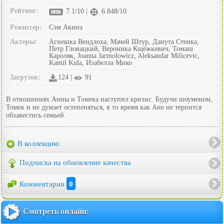
Рейтинг:
7.1/10 |
6.848/10
Режиссер:
Сэм Акина
Актеры:
Агнешка Вендлоха, Мачей Штур, Данута Стенка,
Петр Гловацкий, Вероника Кщёжкевич, Томаш
Кароляк, Joanna Jarmolowicz, Aleksandar Milicevic,
Kamil Kula, Изабелла Мико
Загрузок:
124 |
91
В отношениях Анны и Томека наступил кризис. Будучи шоуменом,
Томек и не думает остепеняться, в то время как Ане не терпится
обзавестись семьей.
В коллекцию
Подписка на обновление качества
Комментарии
0
Смотреть онлайн: