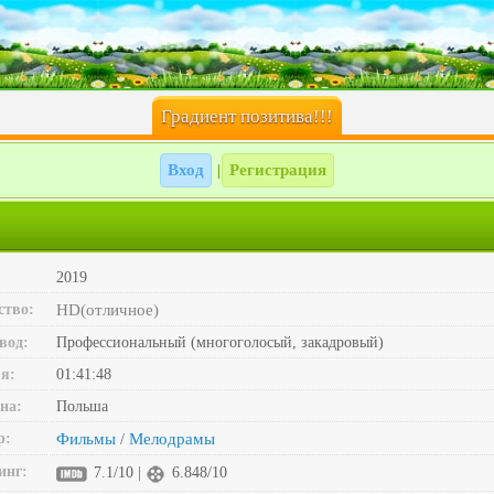
Градиент позитива!!!
Вход
Регистрация
|
2019
ство:
HD(отличное)
вод:
Профессиональный (многоголосый, закадровый)
я:
01:41:48
на:
Польша
р:
Фильмы
Мелодрамы
/
инг:
7.1/10 |
6.848/10