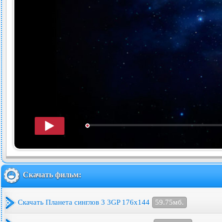
Скачать фильм:
Скачать Планета синглов 3 3GP 176x144
59.75мб.