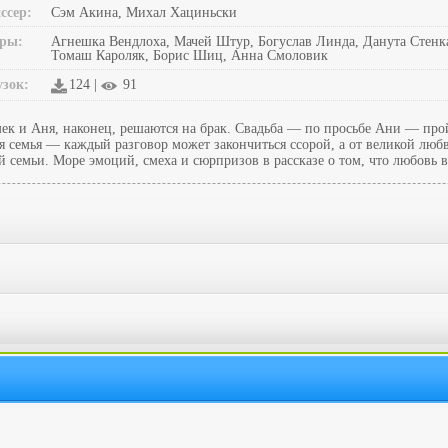
ссер:
Сэм Акина, Михал Хациньски
ры:
Агнешка Вендлоха, Мачей Штур, Богуслав Линда, Данута Стенк
Томаш Кароляк, Борис Шиц, Анна Смоловик
узок:
124 |
91
мек и Аня, наконец, решаются на брак. Свадьба — по просьбе Ани — прой
кая семья — каждый разговор может закончиться ссорой, а от великой лю
ей семьи. Море эмоций, смеха и сюрпризов в рассказе о том, что любовь