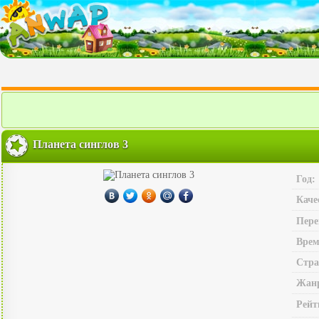
Планета синглов 3
Год:
Каче
Пере
Врем
Стра
Жан
Рейт