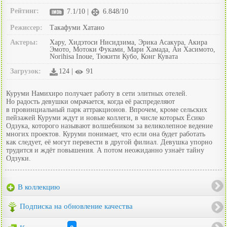
Рейтинг:
7.1/10 |
6.848/10
Режиссер:
Такафуми Хатано
Актеры:
Хару, Хидэтоси Нисидзима, Эрика Асакура, Акира
Эмото, Мотоки Фуками, Мари Хамада, Аи Хасимото,
Norihisa Inoue, Тюкити Кубо, Конг Кувата
Загрузок:
124 |
91
Куруми Намихиро получает работу в сети элитных отелей.
Но радость девушки омрачается, когда её распределяют
в провинциальный парк аттракционов. Впрочем, кроме сельских
пейзажей Куруми ждут и новые коллеги, в числе которых Ёсико
Одзука, которого называют волшебником за великолепное ведение
многих проектов. Куруми понимает, что если она будет работать
как следует, её могут перевести в другой филиал. Девушка упорно
трудится и ждёт повышения. А потом неожиданно узнаёт тайну
Одзуки.
В коллекцию
Подписка на обновление качества