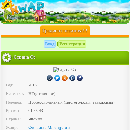
Градиент позитива!!!
Вход
Регистрация
|
Страна Оз
Год:
2018
Качество:
HD(отличное)
Перевод:
Профессиональный (многоголосый, закадровый)
Время:
01:45:43
Страна:
Япония
Жанр:
Фильмы
Мелодрамы
/