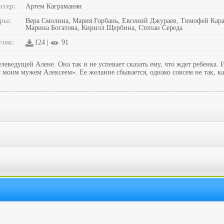
ссер:
Артем Каграманян
ры:
Вера Смолина, Мария Горбань, Евгений Джураев, Тимофей Карат
Марина Богатова, Кирилл Щербина, Степан Середа
узок:
124 |
91
еведущей Алене. Она так и не успевает сказать ему, что ждет ребенка. 
с моим мужем Алексеем». Ее желание сбывается, однако совсем не так, к