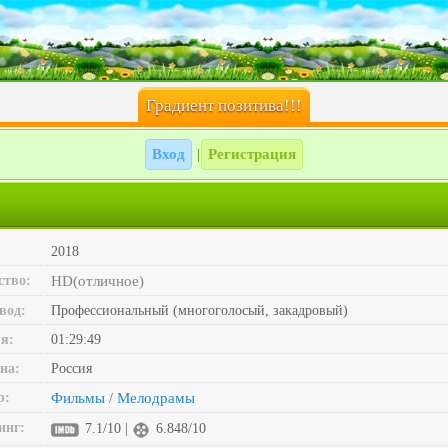
Градиент позитива!!!
Вход
Регистрация
|
2018
ство:
HD(отличное)
вод:
Профессиональный (многоголосый, закадровый)
я:
01:29:49
на:
Россия
р:
Фильмы
Мелодрамы
/
инг:
7.1/10 |
6.848/10