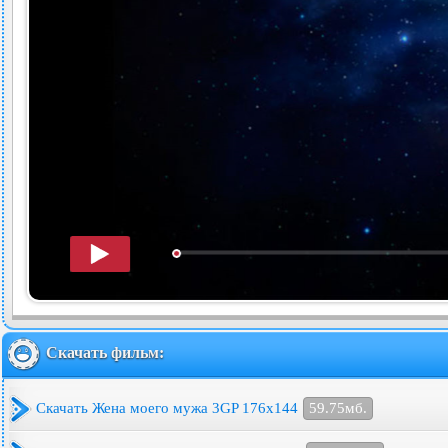
Скачать фильм:
Скачать Жена моего мужа 3GP 176x144
59.75мб.