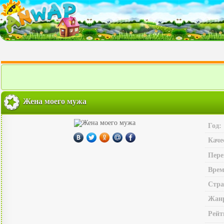
Жена моего мужа
Год:
Каче
Пере
Врем
Стра
Жан
Рейт