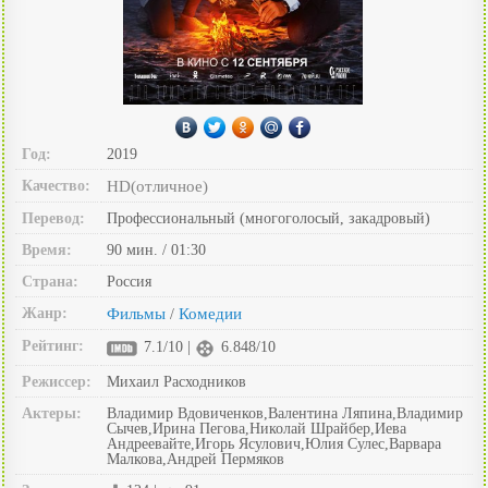
Год:
2019
Качество:
HD(отличное)
Перевод:
Профессиональный (многоголосый, закадровый)
Время:
90 мин. / 01:30
Страна:
Россия
Жанр:
Фильмы
Комедии
/
Рейтинг:
7.1/10 |
6.848/10
Режиссер:
Михаил Расходников
Актеры:
Владимир Вдовиченков,Валентина Ляпина,Владимир
Сычев,Ирина Пегова,Николай Шрайбер,Иева
Андреевайте,Игорь Ясулович,Юлия Сулес,Варвара
Малкова,Андрей Пермяков