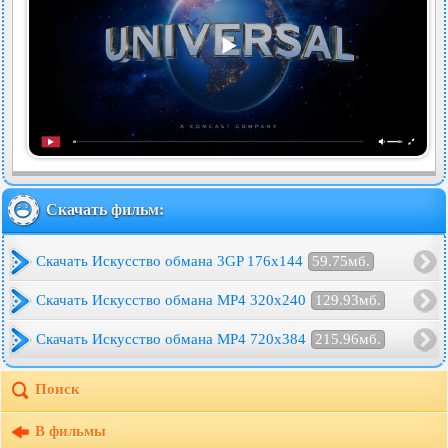
Скачать фильм:
Скачать Искусство обмана 3GP 176x144
59.75мб.
Скачать Искусство обмана MP4 320x240
129.93мб.
Скачать Искусство обмана MP4 720x384
215.96мб.
Поиск
В фильмы