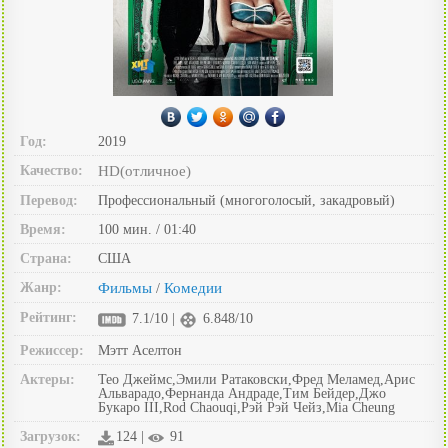
Год:
2019
Качество:
HD(отличное)
Перевод:
Профессиональный (многоголосый, закадровый)
Время:
100 мин. / 01:40
Страна:
США
Жанр:
Фильмы
Комедии
/
Рейтинг:
7.1/10 |
6.848/10
Режиссер:
Мэтт Аселтон
Актеры:
Тео Джеймс,Эмили Ратаковски,Фред Меламед,Арис
Альварадо,Фернанда Андраде,Тим Бейдер,Джо
Букаро III,Rod Chaouqi,Рэй Рэй Чейз,Mia Cheung
Загрузок:
124 |
91