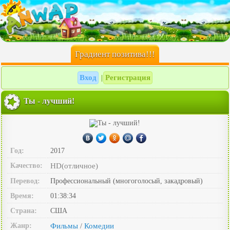
Градиент позитива!!!
Вход
Регистрация
|
Ты - лучший!
Год:
2017
Качество:
HD(отличное)
Перевод:
Профессиональный (многоголосый, закадровый)
Время:
01:38:34
Страна:
США
Жанр:
Фильмы
Комедии
/