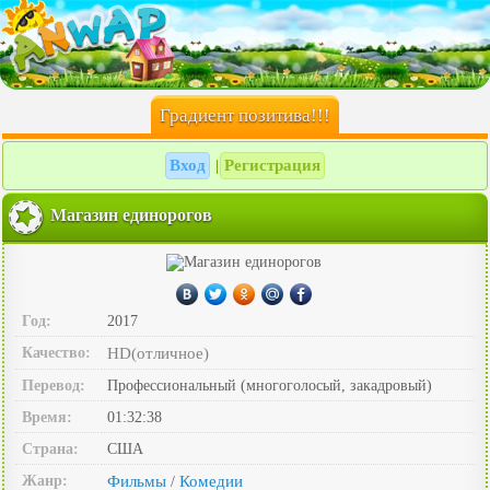
Градиент позитива!!!
Вход
Регистрация
|
Магазин единорогов
Год:
2017
Качество:
HD(отличное)
Перевод:
Профессиональный (многоголосый, закадровый)
Время:
01:32:38
Страна:
США
Жанр:
Фильмы
Комедии
/