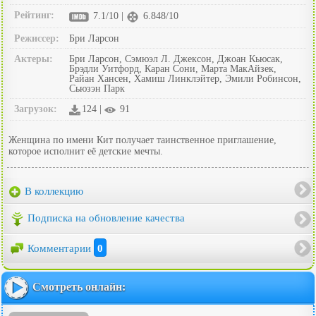
Рейтинг:
7.1/10 |
6.848/10
Режиссер:
Бри Ларсон
Актеры:
Бри Ларсон, Сэмюэл Л. Джексон, Джоан Кьюсак,
Брэдли Уитфорд, Каран Сони, Марта МакАйзек,
Райан Хансен, Хамиш Линклэйтер, Эмили Робинсон,
Сьюзэн Парк
Загрузок:
124 |
91
Женщина по имени Кит получает таинственное приглашение,
которое исполнит её детские мечты.
В коллекцию
Подписка на обновление качества
Комментарии
0
Смотреть онлайн: