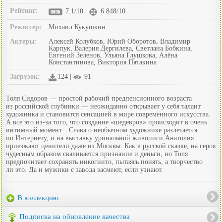
Рейтинг:
7.1/10 |
6.848/10
Режиссер:
Михаил Кукушкин
Актеры:
Алексей Колубков, Юрий Оборотов, Владимир
Карпук, Валерия Дергилева, Светлана Бобкина,
Евгений Зеленов, Ульяна Глушкова, Алёна
Константинова, Виктория Пятакина
Загрузок:
124 |
91
Толя Сидоров — простой рабочий предпенсионного возраста
из российской глубинки — неожиданно открывает у себя талант
художника и становится сенсацией в мире современного искусства.
А все это из-за того, что создание «шедевров» происходит в очень
интимный момент…Слава о необычном художнике разлетается
по Интернету, и на выставку уринальной живописи Анатолия
приезжают ценители даже из Москвы. Как в русской сказке, на героя
чудесным образом сваливается признание и деньги, но Толя
предпочитает сохранять инкогнито, пытаясь понять, а творчество
ли это. Да и мужики с завода засмеют, если узнают.
В коллекцию
Подписка на обновление качества