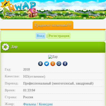
Градиент позитива!!!
Вход
Регистрация
|
Дар
Год:
2018
Качество:
HD(отличное)
Перевод:
Профессиональный (многоголосый, закадровый)
Время:
01:33:04
Страна:
Россия
Жанр:
Фильмы
Комедии
/