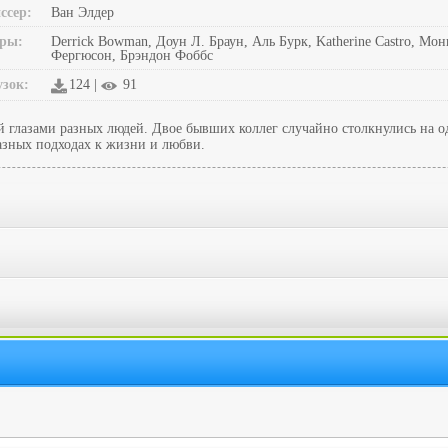
ссер:
Ван Элдер
ры:
Derrick Bowman, Доун Л. Браун, Аль Бурк, Katherine Castro, Мо
Фергюсон, Брэндон Фоббс
узок:
124 |
91
 глазами разных людей. Двое бывших коллег случайно столкнулись на од
разных подходах к жизни и любви.