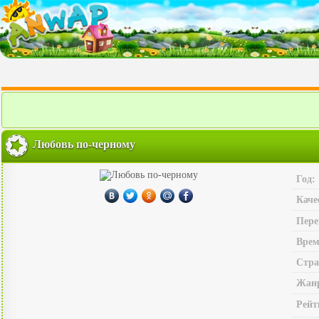
Любовь по-черному
Год:
Каче
Пере
Врем
Стра
Жан
Рейт