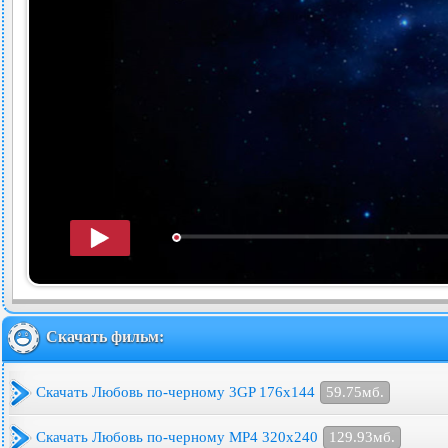
Скачать фильм:
Скачать Любовь по-черному 3GP 176x144
59.75мб.
Скачать Любовь по-черному MP4 320x240
129.93мб.