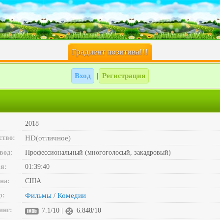
Градиент позитива!!!
Вход
Регистрация
|
2018
ство:
HD(отличное)
вод:
Профессиональный (многоголосый, закадровый)
я:
01:39:40
на:
США
р:
Фильмы
Комедии
/
инг:
7.1/10 |
6.848/10