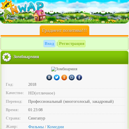
Градиент позитива!!!
Вход
Регистрация
|
Зомбиармия
Год:
2018
Качество:
HD(отличное)
Перевод:
Профессиональный (многоголосый, закадровый)
Время:
01:23:08
Страна:
Сингапур
Жанр:
Фильмы
Комедии
/