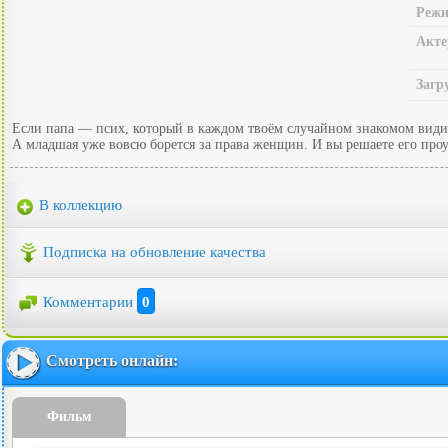
Режи
Акте
Загр
Если папа — псих, который в каждом твоём случайном знакомом видит 
А младшая уже вовсю борется за права женщин. И вы решаете его пр
В коллекцию
Подписка на обновление качества
Комментарии
0
Смотреть онлайн:
Фильм