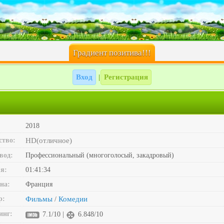
Градиент позитива!!!
Вход
Регистрация
|
2018
ство:
HD(отличное)
вод:
Профессиональный (многоголосый, закадровый)
я:
01:41:34
на:
Франция
р:
Фильмы
Комедии
/
инг:
7.1/10 |
6.848/10