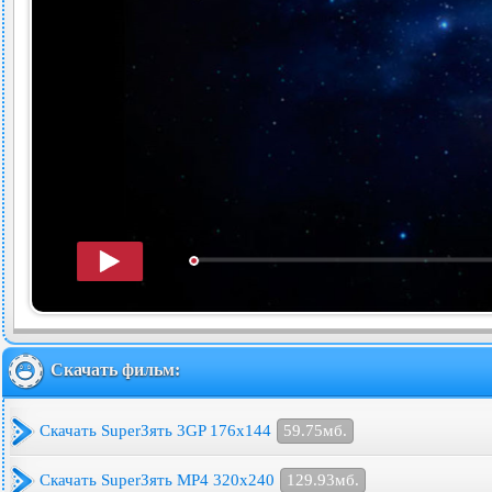
Скачать фильм:
Скачать SuperЗять 3GP 176x144
59.75мб.
Скачать SuperЗять MP4 320x240
129.93мб.