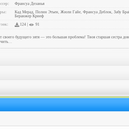
ссер:
Франсуа Дезанья
ры:
Кад Мерад, Полин Этьен, Жюли Гайе, Франсуа Деблок, Забу Бр
Беранжер Криеф
узок:
124 |
91
своего будущего зятя — это большая проблема! Твоя старшая сестра до
оучить…