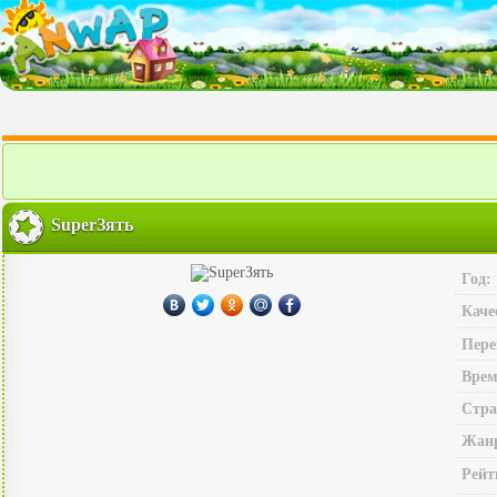
SuperЗять
Год:
Каче
Пере
Врем
Стра
Жан
Рейт