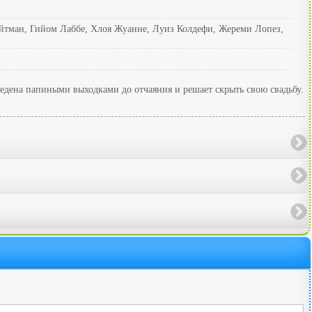
айтман, Гийом Лаббе, Хлоя Жуанне, Луиз Колдефи, Жереми Лопез,
ведена папиными выходками до отчаяния и решает скрыть свою свадьбу.