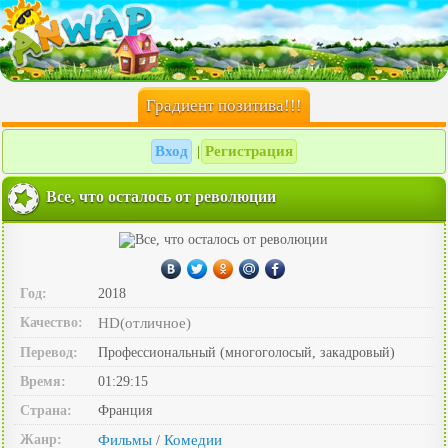
Градиент позитива!!!
Вход
Регистрация
|
Все, что осталось от революции
Год:
2018
Качество:
HD(отличное)
Перевод:
Профессиональный (многоголосый, закадровый)
Время:
01:29:15
Страна:
Франция
Жанр:
Фильмы
Комедии
/