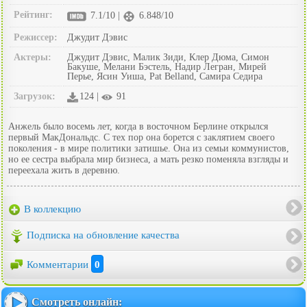
Рейтинг:
7.1/10 |
6.848/10
Режиссер:
Джудит Дэвис
Актеры:
Джудит Дэвис, Малик Зиди, Клер Дюма, Симон
Бакуше, Мелани Бэстель, Надир Легран, Мирей
Перье, Ясин Уиша, Pat Belland, Самира Седира
Загрузок:
124 |
91
Анжель было восемь лет, когда в восточном Берлине открылся
первый МакДональдс. С тех пор она борется с заклятием своего
поколения - в мире политики затишье. Она из семьи коммунистов,
но ее сестра выбрала мир бизнеса, а мать резко поменяла взгляды и
переехала жить в деревню.
В коллекцию
Подписка на обновление качества
Комментарии
0
Смотреть онлайн: