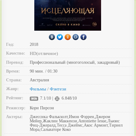
Год:
2018
Качество:
HD(отличное)
Перевод:
Профессиональный (многоголосый, закадровый)
Время:
90 мин. / 01:30
Страна:
Австралия
Жанр:
Фильмы
Фэнтези
/
Рейтинг:
7.1/10 |
6.848/10
Режиссер:
Кори Пирсон
Актеры:
Джессика Фалькхолт,Имон Фэррен,Джером
Мейер,Жаклин Маккензи,Antoniette Iesue,Льюис
Фиц-Джералд,Тесса Джеймс,Акос Армонт,Тириел
Мора,Сальваторе Коко