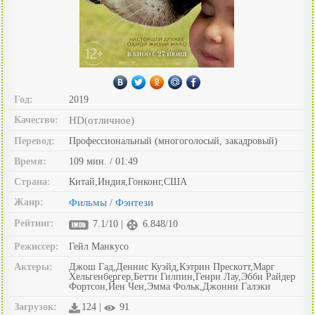
Год:
2019
Качество:
HD(отличное)
Перевод:
Профессиональный (многоголосый, закадровый)
Время:
109 мин. / 01:49
Страна:
Китай,Индия,Гонконг,США
Жанр:
Фильмы
Фэнтези
/
Рейтинг:
7.1/10 |
6.848/10
Режиссер:
Гейл Манкусо
Актеры:
Джош Гад,Деннис Куэйд,Кэтрин Прескотт,Марг
Хельгенбергер,Бетти Гилпин,Генри Лау,Эбби Райдер
Фортсон,Йен Чен,Эмма Фольк,Джонни Галэки
Загрузок:
124 |
91