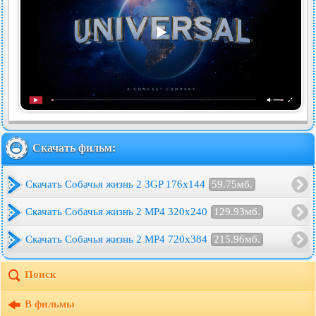
Скачать фильм:
Скачать Собачья жизнь 2 3GP 176x144
59.75мб.
Скачать Собачья жизнь 2 MP4 320x240
129.93мб.
Скачать Собачья жизнь 2 MP4 720x384
215.96мб.
Поиск
В фильмы