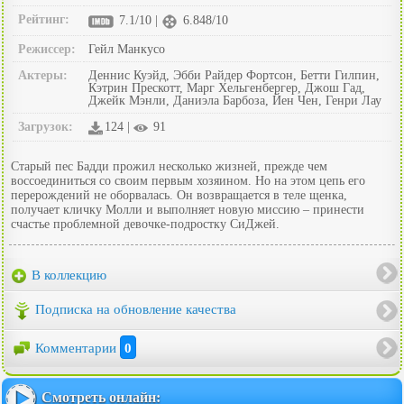
Рейтинг:
7.1/10 |
6.848/10
Режиссер:
Гейл Манкусо
Актеры:
Деннис Куэйд, Эбби Райдер Фортсон, Бетти Гилпин,
Кэтрин Прескотт, Марг Хельгенбергер, Джош Гад,
Джейк Мэнли, Даниэла Барбоза, Йен Чен, Генри Лау
Загрузок:
124 |
91
Старый пес Бадди прожил несколько жизней, прежде чем
воссоединиться со своим первым хозяином. Но на этом цепь его
перерождений не оборвалась. Он возвращается в теле щенка,
получает кличку Молли и выполняет новую миссию – принести
счастье проблемной девочке-подростку СиДжей.
В коллекцию
Подписка на обновление качества
Комментарии
0
Смотреть онлайн: