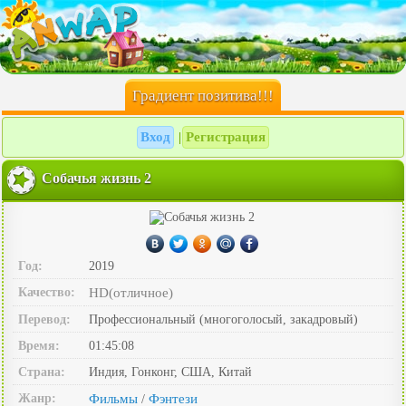
Градиент позитива!!!
Вход
Регистрация
|
Собачья жизнь 2
Год:
2019
Качество:
HD(отличное)
Перевод:
Профессиональный (многоголосый, закадровый)
Время:
01:45:08
Страна:
Индия, Гонконг, США, Китай
Жанр:
Фильмы
Фэнтези
/