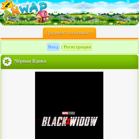
Градиент позитива!!!
Вход
Регистрация
|
Чёрная Вдова