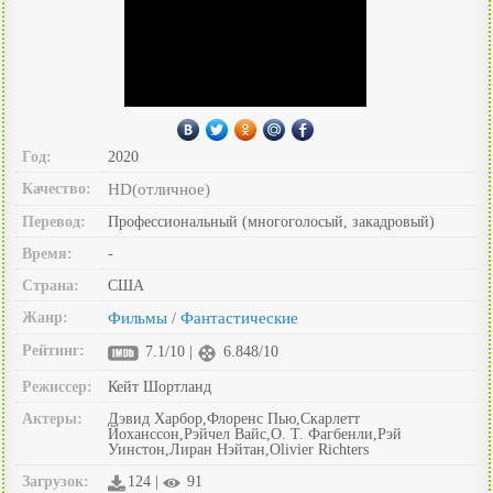
Год:
2020
Качество:
HD(отличное)
Перевод:
Профессиональный (многоголосый, закадровый)
Время:
-
Страна:
США
Жанр:
Фильмы
Фантастические
/
Рейтинг:
7.1/10 |
6.848/10
Режиссер:
Кейт Шортланд
Актеры:
Дэвид Харбор,Флоренс Пью,Скарлетт
Йоханссон,Рэйчел Вайс,О. Т. Фагбенли,Рэй
Уинстон,Лиран Нэйтан,Olivier Richters
Загрузок:
124 |
91