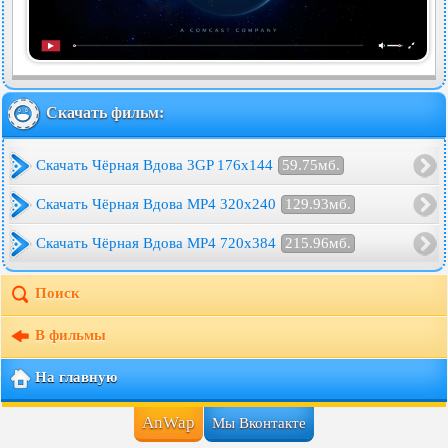
Скачать фильм:
Скачать Чёрная Вдова 3GP 176x144
59.75мб.
Скачать Чёрная Вдова MP4 320x240
129.93мб.
Скачать Чёрная Вдова MP4 720x384
215.96мб.
Поиск
В фильмы
На главную
AnWap
Мы Вконтакте