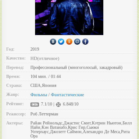
Год:
2019
Качество:
HD(отличное)
Перевод:
Профессиональный (многоголосый, закадровый)
Время:
104 мин. / 01:44
Страна:
США,Япония
Жанр:
Фильмы
Фантастические
/
Рейтинг:
7.1/10 |
6.848/10
Режиссер:
Роб Леттерман
Актеры:
Райан Рейнольдс,Джастис Смит,Кэтрин Ньютон,Билл
Найи,Кэн Ватанабэ,Крис Гир,Сьюки
Уотерхаус,Джозетт Саймон,Алехандро Де Меса,Рита
Ора