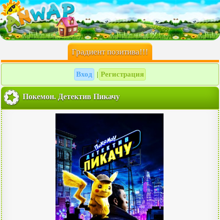
Градиент позитива!!!
Вход
Регистрация
|
Покемон. Детектив Пикачу