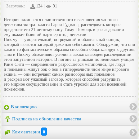
Загрузок:
124 |
91
История начинается с таинственного исчезновения частного
детектива экстра- класса Гарри Гудмана, расследовать которое
предстоит его 21-летнему сыну Тиму. Помощь в расследовании
ему окажет бывший партнер отца, детектив
Пикачу — уморительный, остроумный и обаятельный сыщик,
который является загадкой даже для себя самого. Обнаружив, что они
каким-то фантастическим образом способны общаться друг с другом,
Тим и Пикачу объединяют усилия в захватывающем расследовании
этой запутанной истории. В погоне за уликами по неоновым улицам
Райм Сити — современного разросшегося мегаполиса, где люди
и покемоны живут бок о бок в гиперреалистичном мире игрового
экшна, — они встречают самых разнообразных покемонов
и раскрывают ужасный заговор, который способен разрушить
это мирное сосуществование и стать угрозой для всей вселенной
покемонов.
В коллекцию
Подписка на обновление качества
Комментарии
0