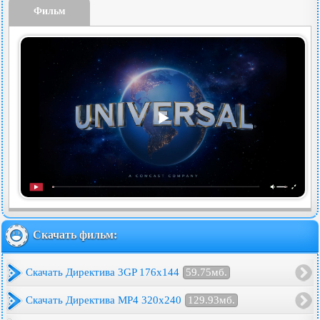
Фильм
Скачать фильм:
Скачать Директива 3GP 176x144
59.75мб.
Скачать Директива MP4 320x240
129.93мб.