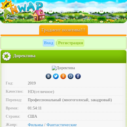
Градиент позитива!!!
Вход
Регистрация
|
Директива
Год:
2019
Качество:
HD(отличное)
Перевод:
Профессиональный (многоголосый, закадровый)
Время:
01:54:11
Страна:
США
Жанр:
Фильмы
Фантастические
/