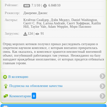
Рейтинг:
7.1/10 |
6.848/10
Режиссер:
Джереми Джонс
Актеры:
Клэйтон Снайдер, Дэйв Медоуз, Daniel Washington,
Скотт С. Роу, Larissa Andrade, Скотт Хоффман, Kaitlin
Hill, Taylor Vale, Adam Weppler, Мэри Паолино
Загрузок:
124 |
91
Отряд морских котиков получил приказ расследовать ситуацию в
секретном научном комплексе, с которым внезапно прекратилась
связь. Как оказалось, в комплексе хранится неизвестный внеземной
объект, погубивший работающих там ученых. Неожиданно на базу
нападают враждебные инопланетяне, от которых придется отбиваться
главным героям.
В коллекцию
Подписка на обновление качества
Комментарии
0