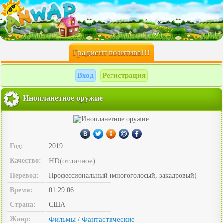
Градиент позитива!!!
Вход
Регистрация
|
Инопланетное оружие
Год:
2019
Качество:
HD(отличное)
Перевод:
Профессиональный (многоголосый, закадровый)
Время:
01:29:06
Страна:
США
Жанр:
Фильмы
Фантастические
/