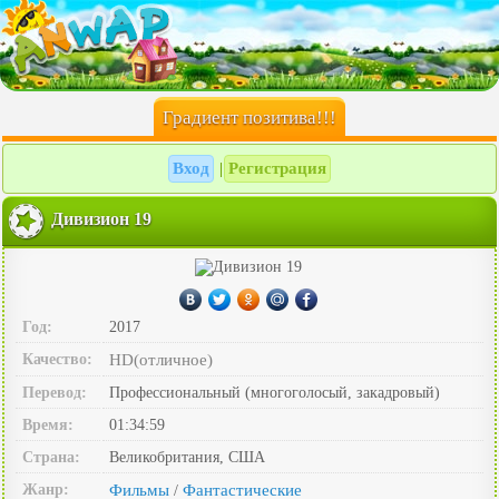
Градиент позитива!!!
Вход
Регистрация
|
Дивизион 19
Год:
2017
Качество:
HD(отличное)
Перевод:
Профессиональный (многоголосый, закадровый)
Время:
01:34:59
Страна:
Великобритания, США
Жанр:
Фильмы
Фантастические
/