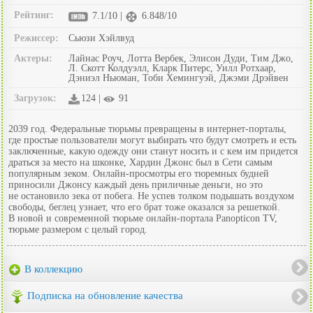
Рейтинг:
7.1/10 |
6.848/10
Режиссер:
Сьюзи Хэйлвуд
Актеры:
Лайнас Роуч, Лотта Вербек, Элисон Дуди, Тим Джо,
Л. Скотт Колдуэлл, Кларк Питерс, Уилл Ротхаар,
Дэниэл Ньюман, Тоби Хемингуэй, Джэми Дрэйвен
Загрузок:
124 |
91
2039 год. Федеральные тюрьмы превращены в интернет-порталы,
где простые пользователи могут выбирать что будут смотреть и есть
заключенные, какую одежду они станут носить и с кем им придется
драться за место на шконке, Хардин Джонс был в Сети самым
популярным зеком. Онлайн-просмотры его тюремных будней
приносили Джонсу каждый день приличные деньги, но это
не остановило зека от побега. Не успев толком подышать воздухом
свободы, беглец узнает, что его брат тоже оказался за решеткой.
В новой и современной тюрьме онлайн-портала Panopticon TV,
тюрьме размером с целый город.
В коллекцию
Подписка на обновление качества