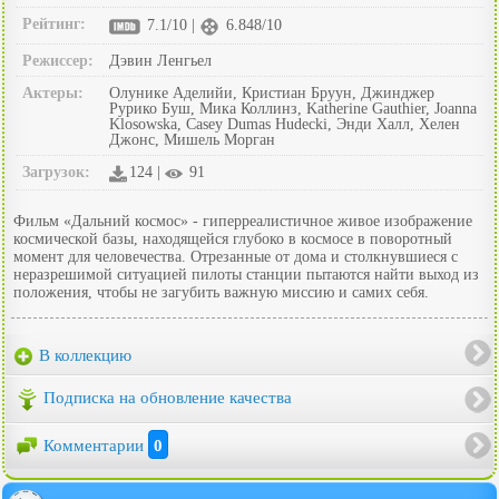
Рейтинг:
7.1/10 |
6.848/10
Режиссер:
Дэвин Ленгьел
Актеры:
Олунике Аделийи, Кристиан Бруун, Джинджер
Рурико Буш, Мика Коллинз, Katherine Gauthier, Joanna
Klosowska, Casey Dumas Hudecki, Энди Халл, Хелен
Джонс, Мишель Морган
Загрузок:
124 |
91
Фильм «Дальний космос» - гиперреалистичное живое изображение
космической базы, находящейся глубоко в космосе в поворотный
момент для человечества. Отрезанные от дома и столкнувшиеся с
неразрешимой ситуацией пилоты станции пытаются найти выход из
положения, чтобы не загубить важную миссию и самих себя.
В коллекцию
Подписка на обновление качества
Комментарии
0