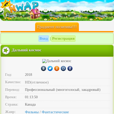
Градиент позитива!!!
Вход
Регистрация
|
Дальний космос
Год:
2018
Качество:
HD(отличное)
Перевод:
Профессиональный (многоголосый, закадровый)
Время:
01:13:50
Страна:
Канада
Жанр:
Фильмы
Фантастические
/