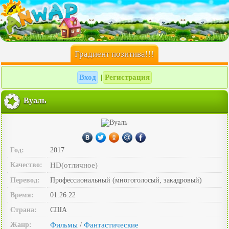
Градиент позитива!!!
Вход
Регистрация
|
Вуаль
Год:
2017
Качество:
HD(отличное)
Перевод:
Профессиональный (многоголосый, закадровый)
Время:
01:26:22
Страна:
США
Жанр:
Фильмы
Фантастические
/