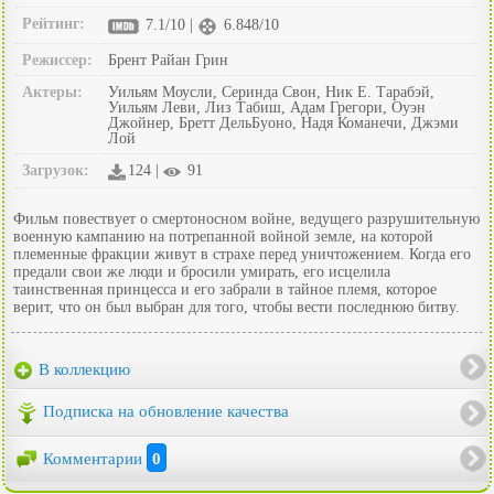
Рейтинг:
7.1/10 |
6.848/10
Режиссер:
Брент Райан Грин
Актеры:
Уильям Моусли, Серинда Свон, Ник Е. Тарабэй,
Уильям Леви, Лиз Табиш, Адам Грегори, Оуэн
Джойнер, Бретт ДельБуоно, Надя Команечи, Джэми
Лой
Загрузок:
124 |
91
Фильм повествует о смертоносном войне, ведущего разрушительную
военную кампанию на потрепанной войной земле, на которой
племенные фракции живут в страхе перед уничтожением. Когда его
предали свои же люди и бросили умирать, его исцелила
таинственная принцесса и его забрали в тайное племя, которое
верит, что он был выбран для того, чтобы вести последнюю битву.
В коллекцию
Подписка на обновление качества
Комментарии
0