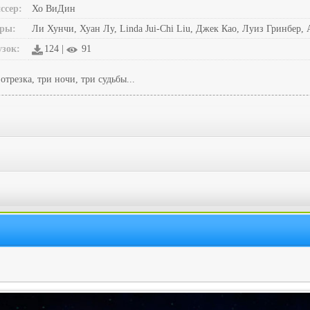
ссер:
Хо ВиДин
ры:
Ли Хунчи, Хуан Лу, Linda Jui-Chi Liu, Джек Као, Луиз Гринбер,
узок:
124 |
91
трезка, три ночи, три судьбы...