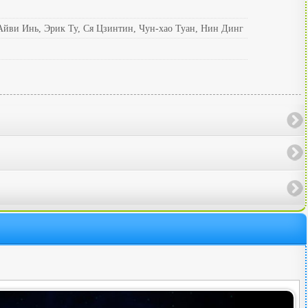
 Айви Инь, Эрик Ту, Ся Цзинтин, Чун-хао Туан, Нин Динг