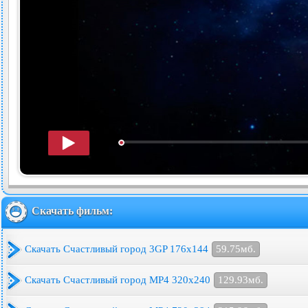
Скачать фильм:
Скачать Счастливый город 3GP 176x144
59.75мб.
Скачать Счастливый город MP4 320x240
129.93мб.