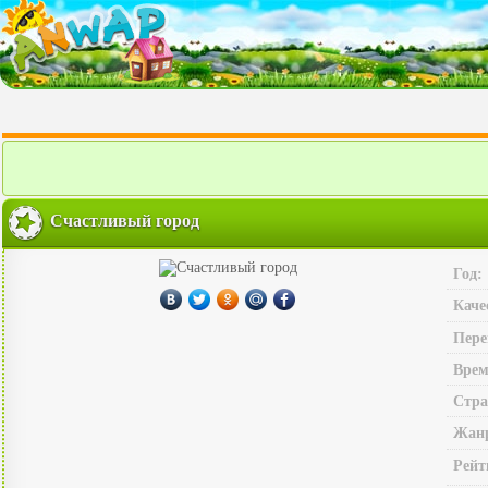
Счастливый город
Год:
Каче
Пере
Врем
Стра
Жан
Рейт