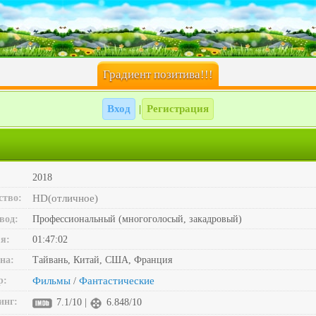
Градиент позитива!!!
Вход
Регистрация
|
2018
ство:
HD(отличное)
вод:
Профессиональный (многоголосый, закадровый)
я:
01:47:02
на:
Тайвань, Китай, США, Франция
р:
Фильмы
Фантастические
/
инг:
7.1/10 |
6.848/10