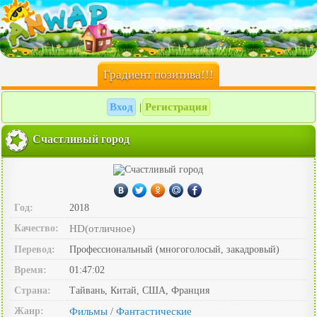
Градиент позитива!!!
Вход
Регистрация
|
Счастливый город
Год:
2018
Качество:
HD(отличное)
Перевод:
Профессиональный (многоголосый, закадровый)
Время:
01:47:02
Страна:
Тайвань, Китай, США, Франция
Жанр:
Фильмы
Фантастические
/