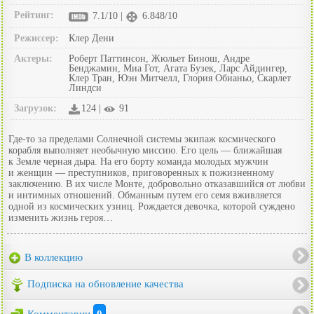
Рейтинг:
7.1/10 |
6.848/10
Режиссер:
Клер Дени
Актеры:
Роберт Паттинсон, Жюльет Бинош, Андре
Бенджамин, Миа Гот, Агата Бузек, Ларс Айдингер,
Клер Тран, Юэн Митчелл, Глория Обианьо, Скарлет
Линдси
Загрузок:
124 |
91
Где-то за пределами Солнечной системы экипаж космического
корабля выполняет необычную миссию. Его цель — ближайшая
к Земле черная дыра. На его борту команда молодых мужчин
и женщин — преступников, приговоренных к пожизненному
заключению. В их числе Монте, добровольно отказавшийся от любви
и интимных отношений. Обманным путем его семя вживляется
одной из космических узниц. Рождается девочка, которой суждено
изменить жизнь героя…
В коллекцию
Подписка на обновление качества
Комментарии
0