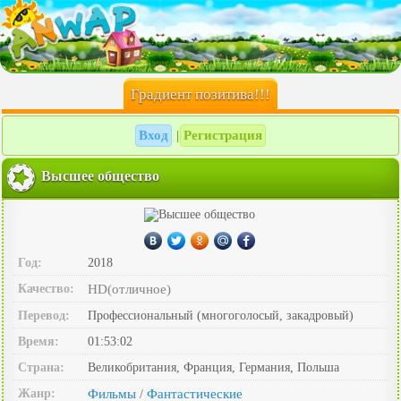
Градиент позитива!!!
Вход
Регистрация
|
Высшее общество
Год:
2018
Качество:
HD(отличное)
Перевод:
Профессиональный (многоголосый, закадровый)
Время:
01:53:02
Страна:
Великобритания, Франция, Германия, Польша
Жанр:
Фильмы
Фантастические
/