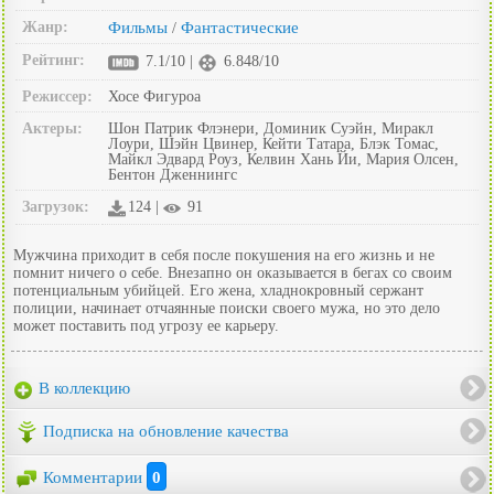
Жанр:
Фильмы
Фантастические
/
Рейтинг:
7.1/10 |
6.848/10
Режиссер:
Хосе Фигуроа
Актеры:
Шон Патрик Флэнери, Доминик Суэйн, Миракл
Лоури, Шэйн Цвинер, Кейти Татара, Блэк Томас,
Майкл Эдвард Роуз, Келвин Хань Йи, Мария Олсен,
Бентон Дженнингс
Загрузок:
124 |
91
Мужчина приходит в себя после покушения на его жизнь и не
помнит ничего о себе. Внезапно он оказывается в бегах со своим
потенциальным убийцей. Его жена, хладнокровный сержант
полиции, начинает отчаянные поиски своего мужа, но это дело
может поставить под угрозу ее карьеру.
В коллекцию
Подписка на обновление качества
Комментарии
0