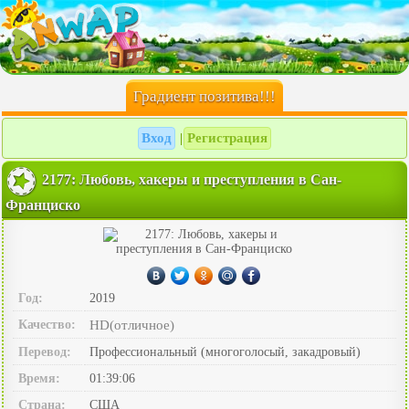
Градиент позитива!!!
Вход
Регистрация
|
2177: Любовь, хакеры и преступления в Сан-
Франциско
Год:
2019
Качество:
HD(отличное)
Перевод:
Профессиональный (многоголосый, закадровый)
Время:
01:39:06
Страна:
США