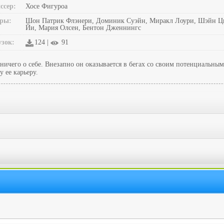
ссер:
Хосе Фигуроа
ры:
Шон Патрик Флэнери, Доминик Суэйн, Миракл Лоури, Шэйн Цвин
Йи, Мария Олсен, Бентон Дженнингс
узок:
124 |
91
ничего о себе. Внезапно он оказывается в бегах со своим потенциальны
 ее карьеру.