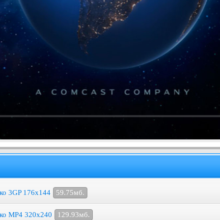
ско 3GP 176x144
59.75мб.
ско MP4 320x240
129.93мб.