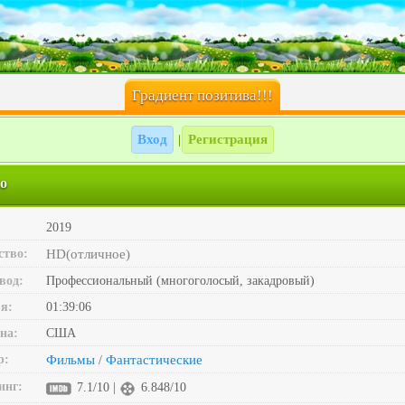
Градиент позитива!!!
Вход
Регистрация
|
о
2019
ство:
HD(отличное)
вод:
Профессиональный (многоголосый, закадровый)
я:
01:39:06
на:
США
р:
Фильмы
Фантастические
/
инг:
7.1/10 |
6.848/10