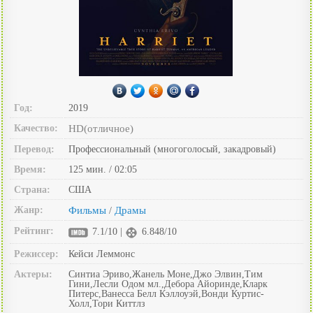
Год:
2019
Качество:
HD(отличное)
Перевод:
Профессиональный (многоголосый, закадровый)
Время:
125 мин. / 02:05
Страна:
США
Жанр:
Фильмы
Драмы
/
Рейтинг:
7.1/10 |
6.848/10
Режиссер:
Кейси Леммонс
Актеры:
Синтиа Эриво,Жанель Моне,Джо Элвин,Тим
Гини,Лесли Одом мл.,Дебора Айоринде,Кларк
Питерс,Ванесса Белл Кэллоуэй,Вонди Куртис-
Холл,Тори Киттлз