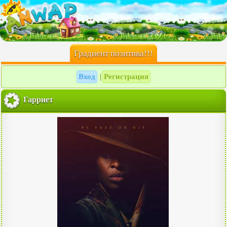
Градиент позитива!!!
Вход
Регистрация
|
Гарриет