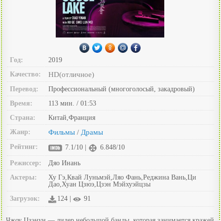
Год:
2019
Качество:
HD(отличное)
Перевод:
Профессиональный (многоголосый, закадровый)
Время:
113 мин. / 01:53
Страна:
Китай,Франция
Жанр:
Фильмы
Драмы
/
Рейтинг:
7.1/10 |
6.848/10
Режиссер:
Дяо Инань
Актеры:
Ху Гэ,Квай Луньмэй,Ляо Фань,Реджина Вань,Ци
Дао,Хуан Цзюэ,Цзэн Мэйхуэйцзы
Загрузок:
124 |
91
Чжоу Цзэнун — лидер небольшой банды, которая занимается кражей