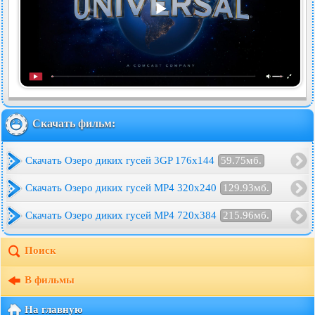
Скачать фильм:
Скачать Озеро диких гусей 3GP 176x144
59.75мб.
Скачать Озеро диких гусей MP4 320x240
129.93мб.
Скачать Озеро диких гусей MP4 720x384
215.96мб.
Поиск
В фильмы
На главную