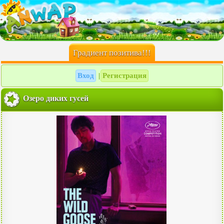
Градиент позитива!!!
Вход
Регистрация
|
Озеро диких гусей